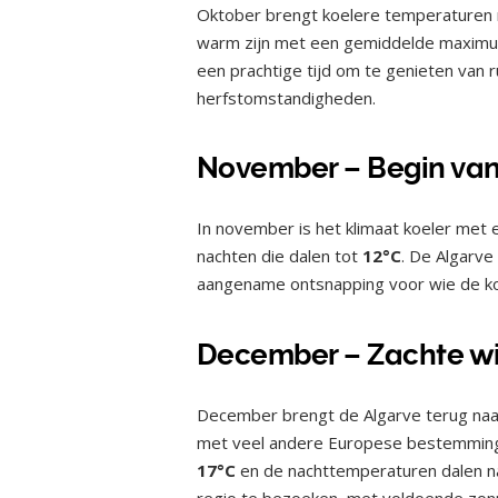
Oktober brengt koelere temperaturen
warm zijn met een gemiddelde maxim
een prachtige tijd om te genieten van r
herfstomstandigheden.
November – Begin van
In november is het klimaat koeler m
nachten die dalen tot
12°C
. De Algarve 
aangename ontsnapping voor wie de ko
December – Zachte wi
December brengt de Algarve terug naar
met veel andere Europese bestemming
17°C
en de nachttemperaturen dalen 
regio te bezoeken, met voldoende zon