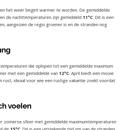
e en het weer begint warmer te worden. De gemiddelde
en de nachttemperaturen zijn gemiddeld
11°C
. Dit is een
en, aangezien de regio groener is en de stranden nog
gang
et temperaturen die oplopen tot een gemiddelde maximum
namer met een gemiddelde van
12°C
. April biedt een mooie
rust, ideaal voor wie een rustige vakantie zoekt voordat
ch voelen
eer zomerse sfeer met gemiddelde maximumtemperaturen
nd de
15°C
. Dit is een uitstekende tijd om van de stranden