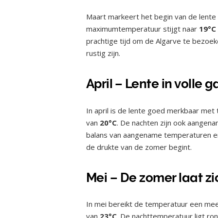
Maart markeert het begin van de lent
maximumtemperatuur stijgt naar
19°C
prachtige tijd om de Algarve te bezoek
rustig zijn.
April – Lente in volle 
In april is de lente goed merkbaar m
van
20°C
. De nachten zijn ook aange
balans van aangename temperaturen en 
de drukte van de zomer begint.
Mei – De zomer laat zi
In mei bereikt de temperatuur een m
van
23°C
. De nachttemperatuur ligt ro