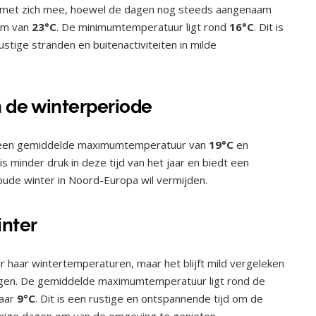
 met zich mee, hoewel de dagen nog steeds aangenaam
um van
23°C
. De minimumtemperatuur ligt rond
16°C
. Dit is
ustige stranden en buitenactiviteiten in milde
 de winterperiode
et een gemiddelde maximumtemperatuur van
19°C
en
is minder druk in deze tijd van het jaar en biedt een
ude winter in Noord-Europa wil vermijden.
nter
 haar wintertemperaturen, maar het blijft mild vergeleken
en. De gemiddelde maximumtemperatuur ligt rond de
naar
9°C
. Dit is een rustige en ontspannende tijd om de
nige dagen om van de omgeving te genieten.