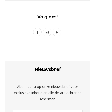
Volg ons!
F
I
P
a
n
i
c
s
n
e
t
t
b
a
e
Nieuwsbrief
o
g
r
o
r
e
Abonneer u op onze nieuwsbrief voor
k
a
s
exclusieve inhoud en alle details achter de
schermen.
m
t