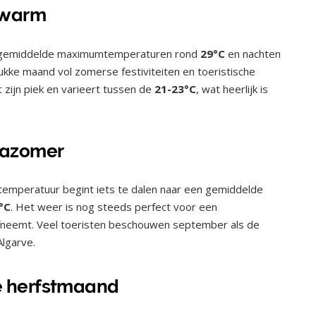
 warm
met gemiddelde maximumtemperaturen rond
29°C
en nachten
rukke maand vol zomerse festiviteiten en toeristische
 zijn piek en varieert tussen de
21-23°C
, wat heerlijk is
nazomer
 temperatuur begint iets te dalen naar een gemiddelde
°C
. Het weer is nog steeds perfect voor een
 afneemt. Veel toeristen beschouwen september als de
lgarve.
 herfstmaand