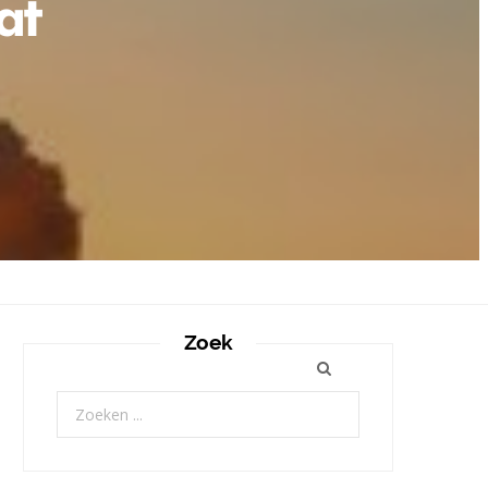
at
Zoek
Zoeken
naar: