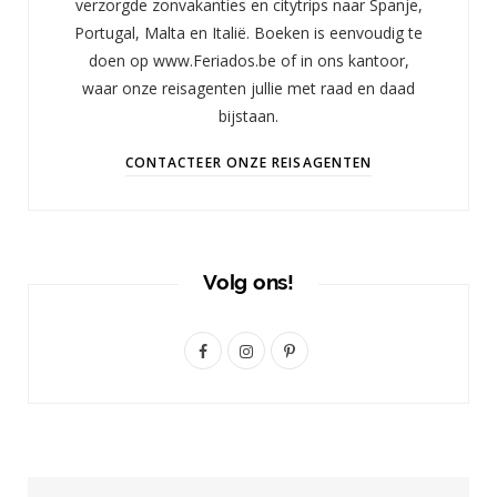
verzorgde zonvakanties en citytrips naar Spanje,
Portugal, Malta en Italië. Boeken is eenvoudig te
doen op www.Feriados.be of in ons kantoor,
waar onze reisagenten jullie met raad en daad
bijstaan.
CONTACTEER ONZE REISAGENTEN
Volg ons!
F
I
P
a
n
i
c
s
n
e
t
t