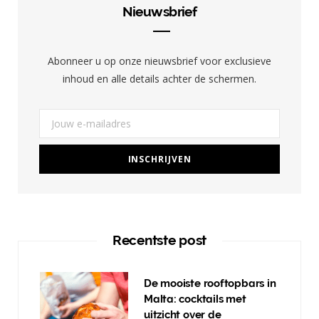
b
a
e
Nieuwsbrief
o
g
r
o
r
e
Abonneer u op onze nieuwsbrief voor exclusieve
k
a
s
inhoud en alle details achter de schermen.
m
t
Recentste post
De mooiste rooftopbars in
Malta: cocktails met
uitzicht over de