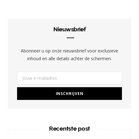
c
s
n
e
t
t
b
a
e
Nieuwsbrief
o
g
r
o
r
e
Abonneer u op onze nieuwsbrief voor exclusieve
k
a
s
inhoud en alle details achter de schermen.
m
t
Recentste post