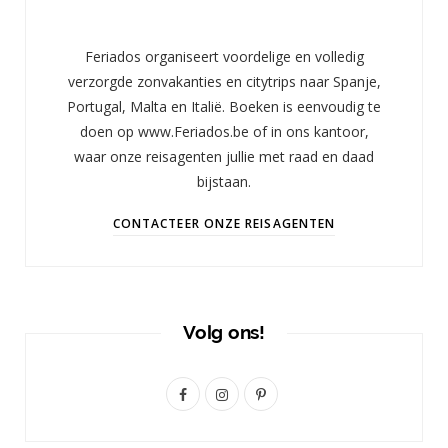
Feriados organiseert voordelige en volledig
verzorgde zonvakanties en citytrips naar Spanje,
Portugal, Malta en Italië. Boeken is eenvoudig te
doen op www.Feriados.be of in ons kantoor,
waar onze reisagenten jullie met raad en daad
bijstaan.
CONTACTEER ONZE REISAGENTEN
Volg ons!
F
I
P
a
n
i