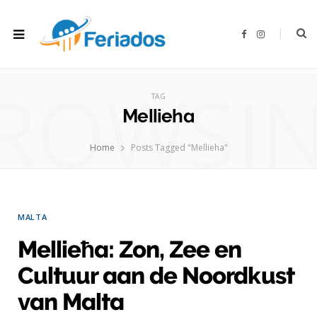
F
I
a
n
c
s
e
t
b
a
ROWSI
o
g
o
r
TAG
k
a
m
Mellieha
Home
Posts Tagged "Mellieha"
MALTA
Mellieħa: Zon, Zee en
Cultuur aan de Noordkust
van Malta