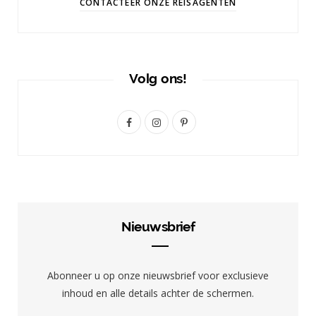
CONTACTEER ONZE REISAGENTEN
Volg ons!
F
I
P
a
n
i
c
s
n
e
t
t
b
a
e
Nieuwsbrief
o
g
r
o
r
e
Abonneer u op onze nieuwsbrief voor exclusieve
k
a
s
inhoud en alle details achter de schermen.
m
t