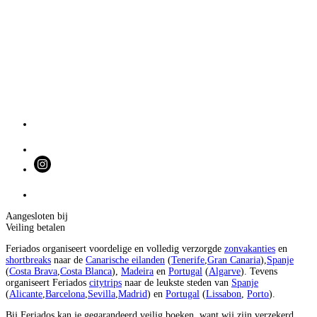
Aangesloten bij
Veiling betalen
Feriados organiseert voordelige en volledig verzorgde
zonvakanties
en
shortbreaks
naar de
Canarische eilanden
(
Tenerife
,
Gran Canaria
),
Spanje
(
Costa Brava
,
Costa Blanca
),
Madeira
en
Portugal
(
Algarve
). Tevens
organiseert Feriados
citytrips
naar de leukste steden van
Spanje
(
Alicante
,
Barcelona
,
Sevilla
,
Madrid
) en
Portugal
(
Lissabon
,
Porto
).
Bij Feriados kan je gegarandeerd veilig boeken, want wij zijn verzekerd