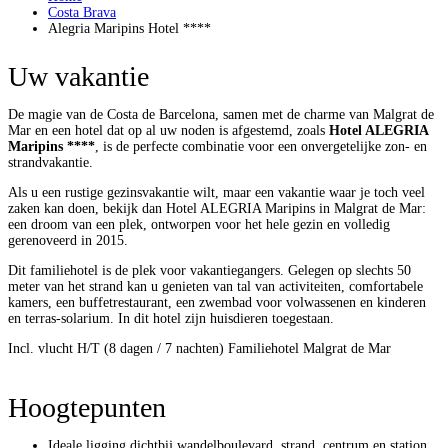
Costa Brava
Alegria Maripins Hotel ****
Uw vakantie
De magie van de Costa de Barcelona, ​​samen met de charme van Malgrat de
Mar en een hotel dat op al uw noden is afgestemd, zoals
Hotel ALEGRIA
Maripins ****
, is de perfecte combinatie voor een onvergetelijke zon- en
strandvakantie.
Als u een rustige gezinsvakantie wilt, maar een vakantie waar je toch veel
zaken kan doen, bekijk dan Hotel ALEGRIA Maripins in Malgrat de Mar:
een droom van een plek, ontworpen voor het hele gezin en volledig
gerenoveerd in 2015.
Dit familiehotel is de plek voor vakantiegangers. Gelegen op slechts 50
meter van het strand kan u genieten van tal van activiteiten, comfortabele
kamers, een buffetrestaurant, een zwembad voor volwassenen en kinderen
en terras-solarium. In dit hotel zijn huisdieren toegestaan.
Incl. vlucht H/T (8 dagen / 7 nachten)
Familiehotel
Malgrat de Mar
Hoogtepunten
Ideale ligging dichtbij wandelboulevard, strand, centrum en station