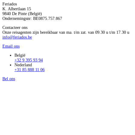
Feriados
K. Albertlaan 15
9840 De Pinte (België)
Ondernemingsnr: BE0875.757.867
Contacteer ons
Onze reisagenten zijn bereikbaar van ma. t/m zat. van 09.30 u t/m 17.30 u
info@feriados.be
Email ons
België
+32 9 395 93 94
Nederland
+31 85 888 11 06
Bel ons