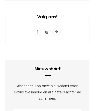
Volg ons!
F
I
P
a
n
i
c
s
n
e
t
t
b
a
e
Nieuwsbrief
o
g
r
o
r
e
Abonneer u op onze nieuwsbrief voor
k
a
s
exclusieve inhoud en alle details achter de
schermen.
m
t