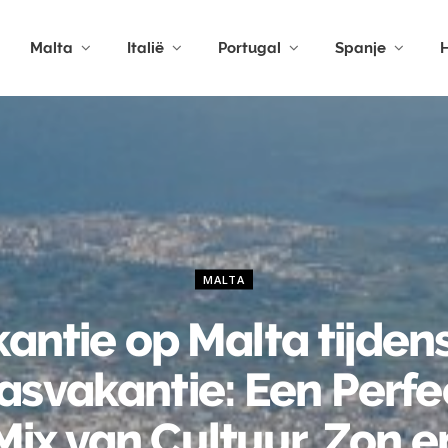
Malta
Italië
Portugal
Spanje
H
MALTA
antie op Malta tijden
asvakantie: Een Perfe
Mix van Cultuur, Zon e