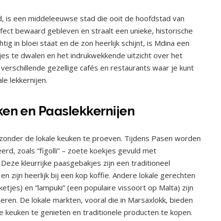
d, is een middeleeuwse stad die ooit de hoofdstad van
ect bewaard gebleven en straalt een unieke, historische
htig in bloei staat en de zon heerlijk schijnt, is Mdina een
tjes te dwalen en het indrukwekkende uitzicht over het
verschillende gezellige cafés en restaurants waar je kunt
e lekkernijen.
ken en Paaslekkernijen
t zonder de lokale keuken te proeven. Tijdens Pasen worden
erd, zoals “figolli” – zoete koekjes gevuld met
Deze kleurrijke paasgebakjes zijn een traditioneel
 zijn heerlijk bij een kop koffie. Andere lokale gerechten
etjes) en “lampuki” (een populaire vissoort op Malta) zijn
en. De lokale markten, vooral die in Marsaxlokk, bieden
 keuken te genieten en traditionele producten te kopen.