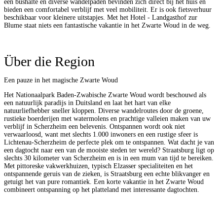
een bushalte en diverse wandelpaden bevinden zich direct bij het huis en
bieden een comfortabel verblijf met veel mobiliteit. Er is ook fietsverhuur
beschikbaar voor kleinere uitstapjes. Met het Hotel - Landgasthof zur
Blume staat niets een fantastische vakantie in het Zwarte Woud in de weg.
Über die Region
Een pauze in het magische Zwarte Woud
Het Nationaalpark Baden-Zwabische Zwarte Woud wordt beschouwd als
een natuurlijk paradijs in Duitsland en laat het hart van elke
natuurliefhebber sneller kloppen. Diverse wandelroutes door de groene,
rustieke boerderijen met watermolens en prachtige valleien maken van uw
verblijf in Scherzheim een ​​belevenis. Ontspannen wordt ook niet
verwaarloosd, want met slechts 1.000 inwoners en een rustige sfeer is
Lichtenau-Scherzheim de perfecte plek om te ontspannen. Wat dacht je van
een dagtocht naar een van de mooiste steden ter wereld? Straatsburg ligt op
slechts 30 kilometer van Scherzheim en is in een mum van tijd te bereiken.
Met pittoreske vakwerkhuizen, typisch Elzasser specialiteiten en het
ontspannende geruis van de zieken, is Straatsburg een echte blikvanger en
getuigt het van pure romantiek. Een korte vakantie in het Zwarte Woud
combineert ontspanning op het platteland met interessante dagtochten.