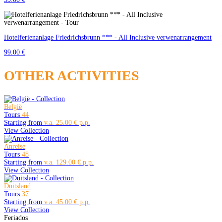
Hotelferienanlage Friedrichsbrunn *** - All Inclusive verwenarrangement
99.00 €
OTHER ACTIVITIES
België
Tours
44
Starting from
25.00 €
View Collection
Anreise
Tours
48
Starting from
129.00 €
View Collection
Duitsland
Tours
37
Starting from
45.00 €
View Collection
Feriados