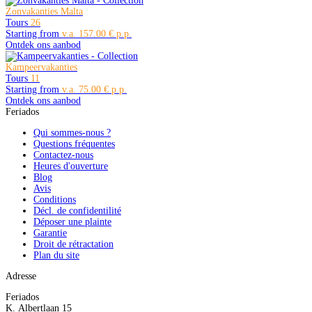
Zonvakanties Malta
Tours
26
Starting from
157.00 €
Ontdek ons aanbod
Kampeervakanties
Tours
11
Starting from
75.00 €
Ontdek ons aanbod
Feriados
Qui sommes-nous ?
Questions fréquentes
Contactez-nous
Heures d'ouverture
Blog
Avis
Conditions
Décl. de confidentilité
Déposer une plainte
Garantie
Droit de rétractation
Plan du site
Adresse
Feriados
K. Albertlaan 15