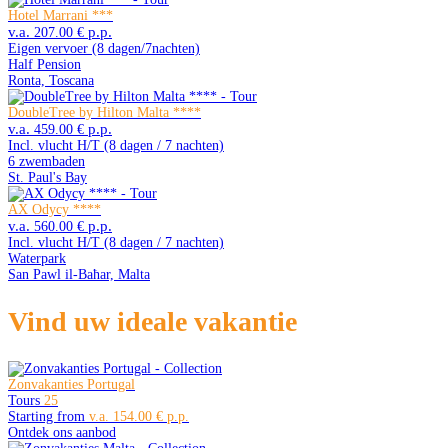
Hotel Marrani ***
207.00 €
Eigen vervoer (8 dagen/7nachten)
Half Pension
Ronta, Toscana
DoubleTree by Hilton Malta ****
459.00 €
Incl. vlucht H/T (8 dagen / 7 nachten)
6 zwembaden
St. Paul's Bay
AX Odycy ****
560.00 €
Incl. vlucht H/T (8 dagen / 7 nachten)
Waterpark
San Pawl il-Baħar, Malta
Vind uw ideale vakantie
Zonvakanties Portugal
Tours
25
Starting from
154.00 €
Ontdek ons aanbod