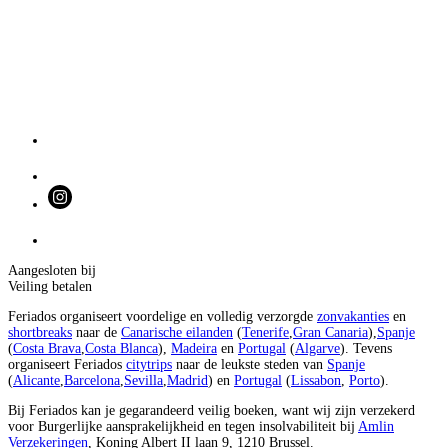
Aangesloten bij
Veiling betalen
Feriados organiseert voordelige en volledig verzorgde
zonvakanties
en
shortbreaks
naar de
Canarische eilanden
(
Tenerife
,
Gran Canaria
),
Spanje
(
Costa Brava
,
Costa Blanca
),
Madeira
en
Portugal
(
Algarve
). Tevens
organiseert Feriados
citytrips
naar de leukste steden van
Spanje
(
Alicante
,
Barcelona
,
Sevilla
,
Madrid
) en
Portugal
(
Lissabon
,
Porto
).
Bij Feriados kan je gegarandeerd veilig boeken, want wij zijn verzekerd
voor Burgerlijke aansprakelijkheid en tegen insolvabiliteit bij
Amlin
Verzekeringen
, Koning Albert II laan 9, 1210 Brussel.