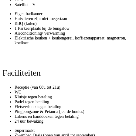
Satelliet TV
Eigen badkamer
Huisdieren zijn niet toegestaan
BBQ (kolen)
1 Parkeerplaats bij de bungalow
Airconditioning/ verwarming
Elektrische keuken + keukengerei, koffiezetapparaat, magnetron,
koelkast.
Faciliteiten
Receptie (van 08u tot 21u)
WC
Kluisje tegen betaling
Padel tegen betaling
Fietsverhuur tegen betaling
Pingpongzone & Petanca (jeu de boules)
Lakens en handdoeken tegen betaling
24 uur bewaking
Supermarkt
Zwembad Oasis (open van april tot september)