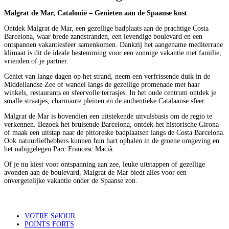
Malgrat de Mar, Catalonië – Genieten aan de Spaanse kust
Ontdek Malgrat de Mar, een gezellige badplaats aan de prachtige Costa
Barcelona, waar brede zandstranden, een levendige boulevard en een
ontspannen vakantiesfeer samenkomen. Dankzij het aangename mediterrane
klimaat is dit de ideale bestemming voor een zonnige vakantie met familie,
vrienden of je partner.
Geniet van lange dagen op het strand, neem een verfrissende duik in de
Middellandse Zee of wandel langs de gezellige promenade met haar
winkels, restaurants en sfeervolle terrasjes. In het oude centrum ontdek je
smalle straatjes, charmante pleinen en de authentieke Catalaanse sfeer.
Malgrat de Mar is bovendien een uitstekende uitvalsbasis om de regio te
verkennen. Bezoek het bruisende Barcelona, ontdek het historische Girona
of maak een uitstap naar de pittoreske badplaatsen langs de Costa Barcelona.
Ook natuurliefhebbers kunnen hun hart ophalen in de groene omgeving en
het nabijgelegen Parc Francesc Macià.
Of je nu kiest voor ontspanning aan zee, leuke uitstappen of gezellige
avonden aan de boulevard, Malgrat de Mar biedt alles voor een
onvergetelijke vakantie onder de Spaanse zon.
VOTRE SéJOUR
POINTS FORTS