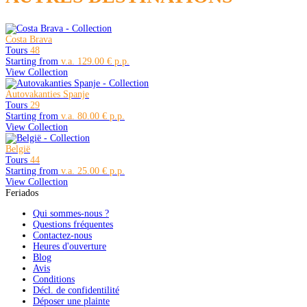
Costa Brava
Tours
48
Starting from
129.00 €
View Collection
Autovakanties Spanje
Tours
29
Starting from
80.00 €
View Collection
België
Tours
44
Starting from
25.00 €
View Collection
Feriados
Qui sommes-nous ?
Questions fréquentes
Contactez-nous
Heures d'ouverture
Blog
Avis
Conditions
Décl. de confidentilité
Déposer une plainte