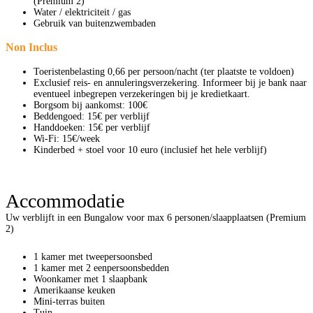
(Premium 2)
Water / elektriciteit / gas
Gebruik van buitenzwembaden
Non Inclus
Toeristenbelasting 0,66 per persoon/nacht (ter plaatste te voldoen)
Exclusief reis- en annuleringsverzekering. Informeer bij je bank naar
eventueel inbegrepen verzekeringen bij je kredietkaart.
Borgsom bij aankomst: 100€
​Beddengoed: 15€ per verblijf
Handdoeken: 15€ per verblijf
Wi-Fi: 15€/week
​Kinderbed + stoel voor 10 euro (inclusief het hele verblijf)
Accommodatie
Uw verblijft in een Bungalow voor max 6 personen/slaapplaatsen (Premium
2)
1 kamer met tweepersoonsbed
1 kamer met 2 eenpersoonsbedden
Woonkamer met 1 slaapbank
Amerikaanse keuken
Mini-terras buiten
Tuin