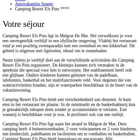
Autovakanties Spanje
Camping Resort Els Pins ****
Votre séjour
Camping Resort Els Pins ligt in Malgrat De Mar. Het verwelkomt je voor
een onvergetelijk verblijf in een idyllische omgeving. Vlakbij het restaurant
vind je een prachtig zwemparadijs met een zwembad en een kikkerbad. Dit
gebied is uitgerust met ligstoelen, ideaal om te zonnebaden.
Neem tijdens je verblijf deel aan de verschillende activiteiten die Camping
Resort Els Pins organiseert. De kleintjes kunnen zich vermaken in de
speeltuin die speciaal voor hen is ontworpen. Het etablissement heeft ook
een glijbaan. Oudere kinderen kunnen genieten van de padelbaan,
tafeltennis, basketbal en het multifunctionele veld. Voor degenen die van
wateractiviteiten houden, zijn er waterparken beschikbaar in de buurt van de
vakantiewoning.
Camping Resort Els Pins biedt een verscheidenheid aan diensten. Je kunt
eten in het restaurant ter plaatse. In de minimarkt en de banketbakkerij kun
je gemakkelijk inkopen doen zonder je accommodatie te verlaten. Een
wasserij is beschikbaar voor je was. Je profiteert ook van een ontbijt.
Camping Resort Els Pins ligt naast het strand in Malgrat de Mar. Deze
camping heeft 4 buitenzwembaden, 2 voor volwassenen en 2 voor kinderen,
een kinderclub, padelbanen en faciliteiten om te voetballen en basketballen.
Camping Resort Els Pins biedt bungalows en stacaravans. Alle