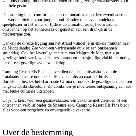
van ontspanning, moderne faciliteiten en een gezellige vakantiesfeer voor
het hele gezin.
De camping biedt comfortabele accommodaties, meerdere zwembaden en
tal van faciliteiten voor jong en oud. Kinderen beleven eindeloos
speelplezier in het water of tijdens de animatie, terwijl volwassenen
ontspannen op het zonneterras of genieten van een drankje in de
mediterrane zon.
Dankzij de directe ligging aan het strand wandel je in enkele minuten naar
de Middellandse Zee voor een verfrissende duik of een ontspannen
stranddag. Ook het levendige centrum van Malgrat de Mar, met zijn
gezellige boulevard, winkels, restaurants en terrasjes, ligt vlakbij en nodigt
uit tot een gezellige avondwandeling.
Camping Resort Els Pins is bovendien de ideale uitvalsbasis om de
Catalaanse kust te ontdekken. Maak een uitstap naar het bruisende
Barcelona, bezoek het charmante Girona of ontdek de gezellige badplaatsen
langs de Costa Barcelona. Zo combineer je moeiteloos ontspanning aan zee
met leuke culturele uitstappen.
Of je nu kiest voor een gezinsvakantie, een vakantie met vrienden of een
ontspannen verblijf onder de Spaanse zon, Camping Resort Els Pins biedt
alles voor een zorgeloze en onvergetelijke vakantie.
Over de bestemming