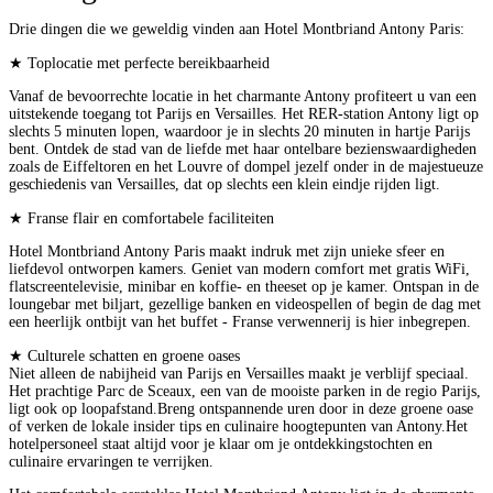
Drie dingen die we geweldig vinden aan Hotel Montbriand Antony Paris:
★ Toplocatie met perfecte bereikbaarheid
Vanaf de bevoorrechte locatie in het charmante Antony profiteert u van een
uitstekende toegang tot Parijs en Versailles. Het RER-station Antony ligt op
slechts 5 minuten lopen, waardoor je in slechts 20 minuten in hartje Parijs
bent. Ontdek de stad van de liefde met haar ontelbare bezienswaardigheden
zoals de Eiffeltoren en het Louvre of dompel jezelf onder in de majestueuze
geschiedenis van Versailles, dat op slechts een klein eindje rijden ligt.
★ Franse flair en comfortabele faciliteiten
Hotel Montbriand Antony Paris maakt indruk met zijn unieke sfeer en
liefdevol ontworpen kamers. Geniet van modern comfort met gratis WiFi,
flatscreentelevisie, minibar en koffie- en theeset op je kamer. Ontspan in de
loungebar met biljart, gezellige banken en videospellen of begin de dag met
een heerlijk ontbijt van het buffet - Franse verwennerij is hier inbegrepen.
★ Culturele schatten en groene oases
Niet alleen de nabijheid van Parijs en Versailles maakt je verblijf speciaal.
Het prachtige Parc de Sceaux, een van de mooiste parken in de regio Parijs,
ligt ook op loopafstand.Breng ontspannende uren door in deze groene oase
of verken de lokale insider tips en culinaire hoogtepunten van Antony.Het
hotelpersoneel staat altijd voor je klaar om je ontdekkingstochten en
culinaire ervaringen te verrijken.