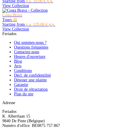
Starting from
59.00 €
View Collection
Costa Brava
Tours
48
Starting from
129.00 €
View Collection
Feriados
Qui sommes-nous ?
Questions fréquentes
Contactez-nous
Heures d'ouverture
Blog
Avis
Conditions
Décl. de confidentilité
Déposer une plainte
Garantie
Droit de rétractation
Plan du site
Adresse
Feriados
K. Albertlaan 15
9840 De Pinte (Belgique)
Numéro d'office: BE0875.757.867