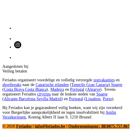
Aangesloten bij
Veiling betalen
Feriados organiseert voordelige en volledig verzorgde
zonvakanties
en
shortbreaks
naar de
Canarische eilanden
(
Tenerife
,
Gran Canaria
),
Spanje
(
Costa Brava
,
Costa Blanca
),
Madeira
en
Portugal
(
Algarve
). Tevens
organiseert Feriados
citytrips
naar de leukste steden van
Spanje
(
Alicante
,
Barcelona
,
Sevilla
,
Madrid
) en
Portugal
(
Lissabon
,
Porto
).
Bij Feriados kan je gegarandeerd veilig boeken, want wij zijn verzekerd
voor Burgerlijke aansprakelijkheid en tegen insolvabiliteit bij
Amlin
Verzekeringen
, Koning Albert II laan 9, 1210 Brussel.
© 2026
Feriados
|
info@feriados.be
|
Ondernemingsnr: BE0875.757.867