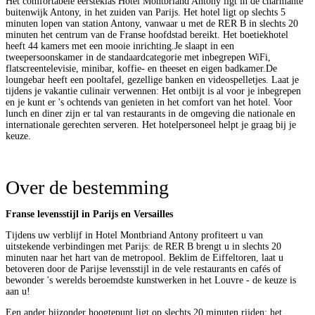
Het comfortabele eersteklas Hotel Montbriand Antony ligt in de charmante
buitenwijk Antony, in het zuiden van Parijs. Het hotel ligt op slechts 5
minuten lopen van station Antony, vanwaar u met de RER B in slechts 20
minuten het centrum van de Franse hoofdstad bereikt. Het boetiekhotel
heeft 44 kamers met een mooie inrichting.Je slaapt in een
tweepersoonskamer in de standaardcategorie met inbegrepen WiFi,
flatscreentelevisie, minibar, koffie- en theeset en eigen badkamer.De
loungebar heeft een pooltafel, gezellige banken en videospelletjes. Laat je
tijdens je vakantie culinair verwennen: Het ontbijt is al voor je inbegrepen
en je kunt er 's ochtends van genieten in het comfort van het hotel. Voor
lunch en diner zijn er tal van restaurants in de omgeving die nationale en
internationale gerechten serveren. Het hotelpersoneel helpt je graag bij je
keuze.
Over de bestemming
Franse levensstijl in Parijs en Versailles
Tijdens uw verblijf in Hotel Montbriand Antony profiteert u van
uitstekende verbindingen met Parijs: de RER B brengt u in slechts 20
minuten naar het hart van de metropool. Beklim de Eiffeltoren, laat u
betoveren door de Parijse levensstijl in de vele restaurants en cafés of
bewonder 's werelds beroemdste kunstwerken in het Louvre - de keuze is
aan u!
Een ander bijzonder hoogtepunt ligt op slechts 20 minuten rijden: het