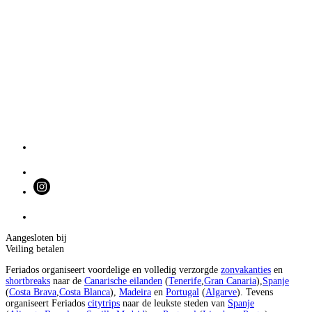
Aangesloten bij
Veiling betalen
Feriados organiseert voordelige en volledig verzorgde
zonvakanties
en
shortbreaks
naar de
Canarische eilanden
(
Tenerife
,
Gran Canaria
),
Spanje
(
Costa Brava
,
Costa Blanca
),
Madeira
en
Portugal
(
Algarve
). Tevens
organiseert Feriados
citytrips
naar de leukste steden van
Spanje