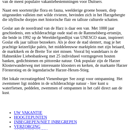
van de meest populaire vakantiebestemmingen voor Duitsers.
Naast een soortenrijke flora en fauna, weelderige groene bossen, diep
uitgesneden valleien met wilde rivieren, bevinden zich in het Harzgebergte
die idyllische dorpjes met historische flair en talloze culturele schatten.
Goslar aan de noordrand van de Harz is daar een van. Met 1000 jaar
geschiedenis, een schilderachtige oude stad en de Rammelsberg-ertsmijn,
die beide in 1992 op de Werelderfgoedlijst van UNESCO staan, inspireert
Goslar elk jaar talloze bezoekers. Als je door de stad slentert, mag je het
prachtige keizerlijke paleis, het middeleeuwse marktplein met zijn beiaard,
de marktkerk en de Breite Tor niet missen. Vooral bij wandelaars is de
Hahnenklee Liebesbankweg met 25 individueel vormgegeven houten
banken, gedichtstenen en pittoreske natuur. Ook populair zijn de Harzer
Klosterwanderweg met interessante kloosters en kerken, de markante Harzer
Försterstieg en de legendarische Harzer-Hexen-Stieg.
Het lokale recreatiegebied Vienenburger See zorgt voor ontspanning. Het
zwemmeer ligt midden in de schilderachtige natuur - hier kunt u
waterfietsen, peddelen, zwemmen of ontspannen in het café direct aan de
kust.
UW VAKANTIE
HOOGTEPUNTEN
INBEGREPEN/NIET INBEGREPEN
VERZORGING