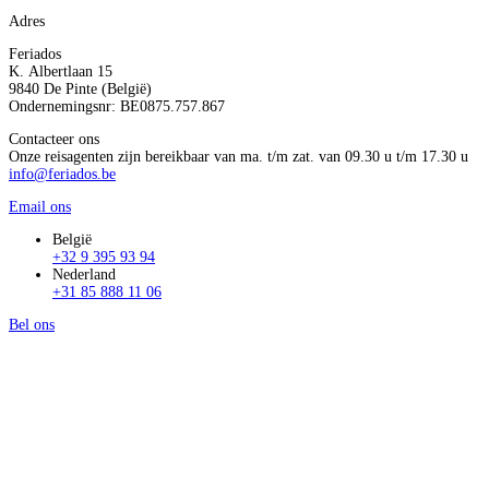
Adres
Feriados
K. Albertlaan 15
9840 De Pinte (België)
Ondernemingsnr: BE0875.757.867
Contacteer ons
Onze reisagenten zijn bereikbaar van ma. t/m zat. van 09.30 u t/m 17.30 u
info@feriados.be
Email ons
België
+32 9 395 93 94
Nederland
+31 85 888 11 06
Bel ons