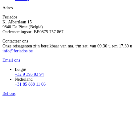
Adres
Feriados
K. Albertlaan 15
9840 De Pinte (België)
Ondernemingsnr: BE0875.757.867
Contacteer ons
Onze reisagenten zijn bereikbaar van ma. t/m zat. van 09.30 u t/m 17.30 u
info@feriados.be
Email ons
België
+32 9 395 93 94
Nederland
+31 85 888 11 06
Bel ons