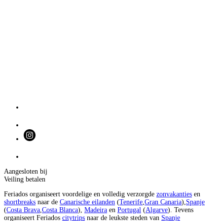
Aangesloten bij
Veiling betalen
Feriados organiseert voordelige en volledig verzorgde
zonvakanties
en
shortbreaks
naar de
Canarische eilanden
(
Tenerife
,
Gran Canaria
),
Spanje
(
Costa Brava
,
Costa Blanca
),
Madeira
en
Portugal
(
Algarve
). Tevens
organiseert Feriados
citytrips
naar de leukste steden van
Spanje