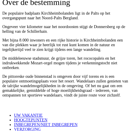
Over de bestemming
De populaire badplaats Kirchheimbolanden ligt in de Palts op het
overgangspunt naar het Noord-Palts Bergland.
Ongeveer vier kilometer naar het noordoosten stijgt de Donnersberg op de
helling van de Schillerhain.
Met bijna 8.000 inwoners en een rijke historie is Kirchheimbolanden een
van die plekken waar je heerlijk tot rust kunt komen in de natuur en
tegelijkertijd veel te zien krijgt tijdens een lange wandeling.
De middeleeuwse stadsmuur, de grijze toren, het rococopaleis en het
indrukwekkende Mozart-orgel mogen tijdens je verkenningstocht niet
ontbreken.
De pittoreske oude binnenstad is omgeven door vijf torens en is een
populaire ontmoetingsplaats voor het resort. Wandelaars zullen genieten van
de talrijke wandelmogelijkheden in de omgeving. Of het nu gaat om een ​​
gemakkelijke, gemiddelde of hoge moeilijkheidsgraad - iedereen, van
ontspannen tot sportieve wandelaars, vindt de juiste route voor zichzelf.
UW VAKANTIE
HOOGTEPUNTEN
INBEGREPEN/NIET INBEGREPEN
VERZORGING