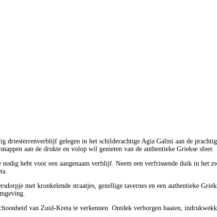
g driesterrenverblijf gelegen in het schilderachtige Agia Galini aan de prachti
ntsnappen aan de drukte en volop wil genieten van de authentieke Griekse sfeer.
e nodig hebt voor een aangenaam verblijf. Neem een verfrissende duik in het z
ta.
sersdorpje met kronkelende straatjes, gezellige tavernes en een authentieke Gri
omgeving.
hoonheid van Zuid-Kreta te verkennen. Ontdek verborgen baaien, indrukwekkende 