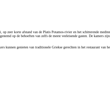
i, op zeer korte afstand van de Platis Potamos-rivier en het schitterende medit
afgestemd op de behoeften van zelfs de meest veeleisende gasten. De kamers zij
rs kunnen genieten van traditionele Griekse gerechten in het restaurant van he
.