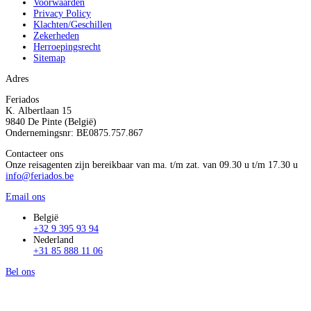
Voorwaarden
Privacy Policy
Klachten/Geschillen
Zekerheden
Herroepingsrecht
Sitemap
Adres
Feriados
K. Albertlaan 15
9840 De Pinte (België)
Ondernemingsnr: BE0875.757.867
Contacteer ons
Onze reisagenten zijn bereikbaar van ma. t/m zat. van 09.30 u t/m 17.30 u
info@feriados.be
Email ons
België
+32 9 395 93 94
Nederland
+31 85 888 11 06
Bel ons