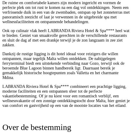
De ruime en comfortabele kamers zijn modern ingericht en vormen de
perfecte plek om tot rust te komen na een dag vol ontdekkingen. Neem een
verfrissende duik in een van de zwembaden, ontspan op het zonneterras met
panoramisch zeezicht of laat je verwennen in de uitgebreide spa met
wellnessfaciliteiten en ontspannende behandelingen.
Ook op culinair vlak heeft LABRANDA Riviera Hotel & Spa**** heel wat
te bieden. Geniet van smaakvolle gerechten in de verschillende restaurants
en sluit de dag af met een drankje terwijl je de zon langzaam in zee ziet
zakken.
Dankzij de rustige ligging is dit hotel ideaal voor reizigers die willen
ontspannen, maar tegelijk Malta willen ontdekken. De nabijgelegen
ferryterminal biedt een uitstekende verbinding naar Gozo, terwijl ook de
beroemde Blue Lagoon binnen handbereik ligt. Daarnaast bereik je
gemakkelijk historische hoogtepunten zoals Valletta en het charmante
Mdina.
LABRANDA Riviera Hotel & Spa**** combineert een prachtige ligging,
moderne faciliteiten en een ontspannen sfeer tot de perfecte
vakantiebestemming. Of je nu kiest voor een romantisch verblijf, een
wellnessvakantie of een zonnige ontdekkingstocht door Malta, hier geniet je
van comfort en gastvrijheid op een van de mooiste locaties van het eiland.
Over de bestemming