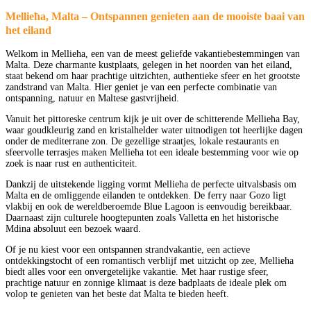
Mellieħa, Malta – Ontspannen genieten aan de mooiste baai van
het eiland
Welkom in Mellieħa, een van de meest geliefde vakantiebestemmingen van
Malta. Deze charmante kustplaats, gelegen in het noorden van het eiland,
staat bekend om haar prachtige uitzichten, authentieke sfeer en het grootste
zandstrand van Malta. Hier geniet je van een perfecte combinatie van
ontspanning, natuur en Maltese gastvrijheid.
Vanuit het pittoreske centrum kijk je uit over de schitterende Mellieħa Bay,
waar goudkleurig zand en kristalhelder water uitnodigen tot heerlijke dagen
onder de mediterrane zon. De gezellige straatjes, lokale restaurants en
sfeervolle terrasjes maken Mellieħa tot een ideale bestemming voor wie op
zoek is naar rust en authenticiteit.
Dankzij de uitstekende ligging vormt Mellieħa de perfecte uitvalsbasis om
Malta en de omliggende eilanden te ontdekken. De ferry naar Gozo ligt
vlakbij en ook de wereldberoemde Blue Lagoon is eenvoudig bereikbaar.
Daarnaast zijn culturele hoogtepunten zoals Valletta en het historische
Mdina absoluut een bezoek waard.
Of je nu kiest voor een ontspannen strandvakantie, een actieve
ontdekkingstocht of een romantisch verblijf met uitzicht op zee, Mellieħa
biedt alles voor een onvergetelijke vakantie. Met haar rustige sfeer,
prachtige natuur en zonnige klimaat is deze badplaats de ideale plek om
volop te genieten van het beste dat Malta te bieden heeft.