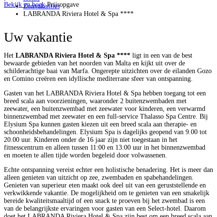
Bekijk en boek
Prijsopgave
Zonvakanties
LABRANDA Riviera Hotel & Spa ****
Uw vakantie
Het
LABRANDA Riviera Hotel & Spa ****
ligt in een van de best
bewaarde gebieden van het noorden van Malta en kijkt uit over de
schilderachtige baai van Marfa. Ongerepte uitzichten over de eilanden Gozo
en Comino creëren een idyllische mediterrane sfeer van ontspanning.
Gasten van het LABRANDA Riviera Hotel & Spa hebben toegang tot een
breed scala aan voorzieningen, waaronder 2 buitenzwembaden met
zeewater, een buitenzwembad met zeewater voor kinderen, een verwarmd
binnenzwembad met zeewater en een full-service Thalasso Spa Centre. Bij
Elysium Spa kunnen gasten kiezen uit een breed scala aan therapie- en
schoonheidsbehandelingen. Elysium Spa is dagelijks geopend van 9.00 tot
20.00 uur. Kinderen onder de 16 jaar zijn niet toegestaan ​​in het
fitnesscentrum en alleen tussen 11:00 en 13:00 uur in het binnenzwembad
en moeten te allen tijde worden begeleid door volwassenen.
Echte ontspanning vereist echter een holistische benadering. Het is meer dan
alleen genieten van uitzicht op zee, zwembaden en spabehandelingen.
Genieten van superieur eten maakt ook deel uit van een geruststellende en
verkwikkende vakantie. De mogelijkheid om te genieten van een smakelijk
bereide kwaliteitsmaaltijd of een snack te proeven bij het zwembad is een
van de belangrijkste ervaringen voor gasten van een Select-hotel. Daarom
doet het LABRANDA Riviera Hotel & Spa zijn best om een ​​breed scala aan